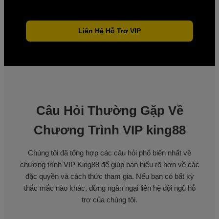
Liên Hệ Hỗ Trợ VIP
Câu Hỏi Thường Gặp Về
Chương Trình VIP king88
Chúng tôi đã tổng hợp các câu hỏi phổ biến nhất về
chương trình VIP King88 để giúp bạn hiểu rõ hơn về các
đặc quyền và cách thức tham gia. Nếu bạn có bất kỳ
thắc mắc nào khác, đừng ngần ngại liên hệ đội ngũ hỗ
trợ của chúng tôi.