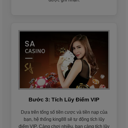
Bước 3: Tích Lũy Điểm VIP
Dựa trên tổng số tiền cược và tiền nạp của
bạn, hệ thống king88 sẽ tự động tích lũy
điểm VIP. Càng chơi nhiều, bạn càng tích lũy