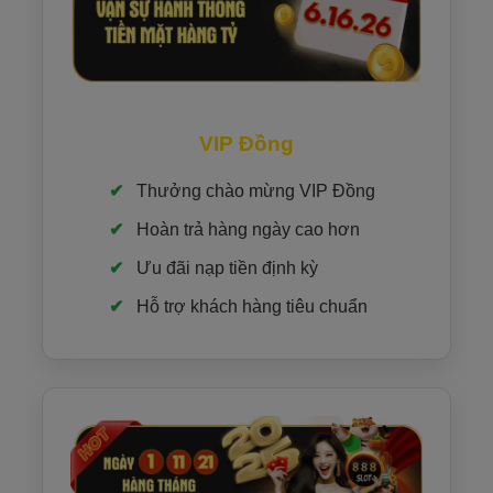
VIP Đồng
Thưởng chào mừng VIP Đồng
Hoàn trả hàng ngày cao hơn
Ưu đãi nạp tiền định kỳ
Hỗ trợ khách hàng tiêu chuẩn