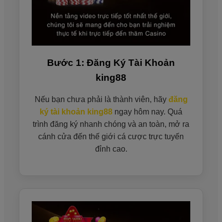
Bước 1: Đăng Ký Tài Khoản
king88
Nếu bạn chưa phải là thành viên, hãy
đăng
ký tài khoản king88
ngay hôm nay. Quá
trình đăng ký nhanh chóng và an toàn, mở ra
cánh cửa đến thế giới cá cược trực tuyến
đỉnh cao.