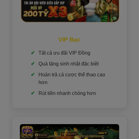
VIP Bạc
Tất cả ưu đãi VIP Đồng
Quà tặng sinh nhật đặc biệt
Hoàn trả cá cược thể thao cao
hơn
Rút tiền nhanh chóng hơn