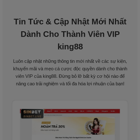
Tin Tức & Cập Nhật Mới Nhất
Dành Cho Thành Viên VIP
king88
Luôn cập nhật những thông tin mới nhất về các sự kiện,
khuyến mãi và mẹo cá cược độc quyền dành cho thành
viên VIP của king88. Đừng bỏ lỡ bất kỳ cơ hội nào để
nâng cao trải nghiệm và tối đa hóa lợi nhuận của bạn!