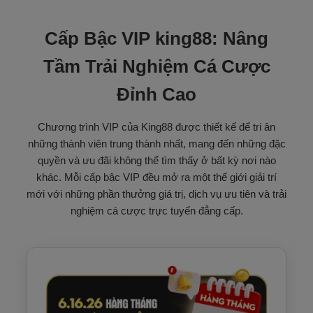
Cấp Bậc VIP king88: Nâng
Tầm Trải Nghiệm Cá Cược
Đỉnh Cao
Chương trình VIP của King88 được thiết kế để tri ân
những thành viên trung thành nhất, mang đến những đặc
quyền và ưu đãi không thể tìm thấy ở bất kỳ nơi nào
khác. Mỗi cấp bậc VIP đều mở ra một thế giới giải trí
mới với những phần thưởng giá trị, dịch vụ ưu tiên và trải
nghiệm cá cược trực tuyến đẳng cấp.