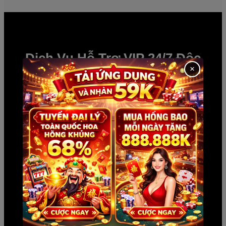
Dịch Vụ Hỗ Trợ VIP 24/7 Độc
×
Quyền tại king88