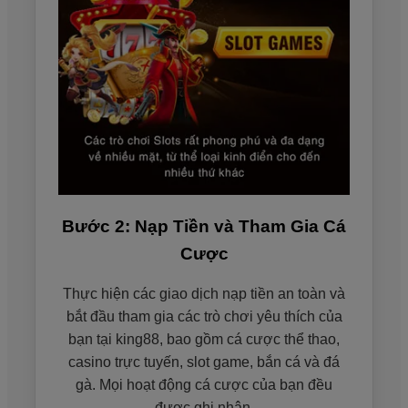
Bước 2: Nạp Tiền và Tham Gia Cá
Cược
Thực hiện các giao dịch nạp tiền an toàn và
bắt đầu tham gia các trò chơi yêu thích của
bạn tại king88, bao gồm cá cược thể thao,
casino trực tuyến, slot game, bắn cá và đá
gà. Mọi hoạt động cá cược của bạn đều
được ghi nhận.