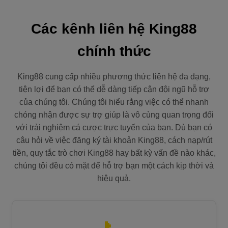
Các kênh liên hệ King88
chính thức
King88 cung cấp nhiều phương thức liên hệ đa dạng,
tiện lợi để bạn có thể dễ dàng tiếp cận đội ngũ hỗ trợ
của chúng tôi. Chúng tôi hiểu rằng việc có thể nhanh
chóng nhận được sự trợ giúp là vô cùng quan trọng đối
với trải nghiệm cá cược trực tuyến của bạn. Dù bạn có
câu hỏi về việc đăng ký tài khoản King88, cách nạp/rút
tiền, quy tắc trò chơi King88 hay bất kỳ vấn đề nào khác,
chúng tôi đều có mặt để hỗ trợ bạn một cách kịp thời và
hiệu quả.