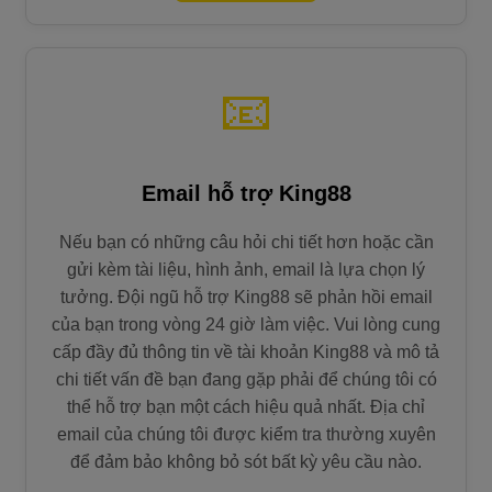
📧
Email hỗ trợ King88
Nếu bạn có những câu hỏi chi tiết hơn hoặc cần
gửi kèm tài liệu, hình ảnh, email là lựa chọn lý
tưởng. Đội ngũ hỗ trợ King88 sẽ phản hồi email
của bạn trong vòng 24 giờ làm việc. Vui lòng cung
cấp đầy đủ thông tin về tài khoản King88 và mô tả
chi tiết vấn đề bạn đang gặp phải để chúng tôi có
thể hỗ trợ bạn một cách hiệu quả nhất. Địa chỉ
email của chúng tôi được kiểm tra thường xuyên
để đảm bảo không bỏ sót bất kỳ yêu cầu nào.