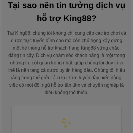
Tại sao nên tin tưởng dịch vụ
hỗ trợ King88?
Tại King88, chúng tôi không chỉ cung cấp các trò chơi cá
cược trực tuyến đỉnh cao mà còn chú trọng xây dựng
một hệ thống hỗ trợ khách hàng King88 vững chắc,
đáng tin cậy. Dịch vụ chăm sóc khách hàng là một trong
những trụ cột quan trọng nhất, giúp chúng tôi duy trì vị
thế là nền tảng cá cược uy tín hàng đầu. Chúng tôi hiểu
rằng trong thế giới cá cược trực tuyến đầy biến động,
việc có một đội ngũ hỗ trợ tận tâm và chuyên nghiệp là
điều không thể thiếu.
✨