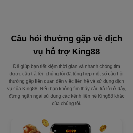
Câu hỏi thường gặp về dịch
vụ hỗ trợ King88
Để giúp bạn tiết kiệm thời gian và nhanh chóng tìm
được câu trả lời, chúng tôi đã tổng hợp một số câu hỏi
thường gặp liên quan đến việc liên hệ và sử dụng dịch
vụ của King88. Nếu bạn không tìm thấy câu trả lời ở đây,
đừng ngần ngại sử dụng các kênh liên hệ King88 khác
của chúng tôi.