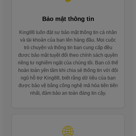
Bảo mật thông tin
King88 luôn đặt sự bảo mật thông tin cá nhân
và tài khoản của bạn lên hàng đầu. Mọi cuộc
trò chuyện và thông tin bạn cung cấp đều
được bảo mật tuyệt đối theo chính sách quyền
riêng tư nghiêm ngặt của chúng tôi. Bạn có thể
hoàn toàn yên tâm khi chia sẻ thông tin với đội
ngũ hỗ trợ King88, biết rằng dữ liệu của bạn
được bảo vệ bằng công nghệ mã hóa tiên tiến
nhất, đảm bảo an toàn đáng tin cậy.
🌐