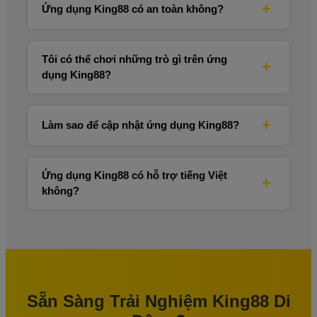
+
Ứng dụng King88 có an toàn không?
Tôi có thể chơi những trò gì trên ứng
+
dụng King88?
+
Làm sao để cập nhật ứng dụng King88?
Ứng dụng King88 có hỗ trợ tiếng Việt
+
không?
Sẵn Sàng Trải Nghiệm King88 Di