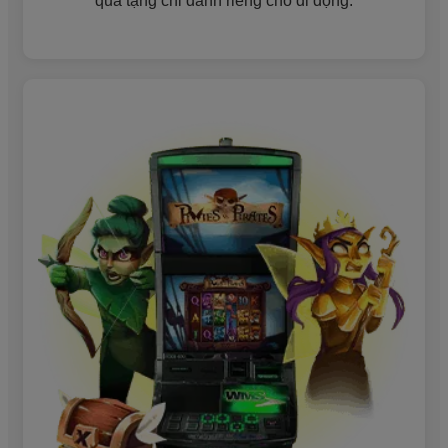
quà tặng chỉ dành riêng cho di động.