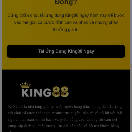
Động?
Đừng chần chừ, tải ứng dụng King88 ngay hôm nay để bước
vào thế giới cá cược đỉnh cao và nhận về những phần
thưởng giá trị!
Tải Ứng Dụng King88 Ngay
KING88 là nền tảng giải trí trực tuyến hàng đầu, mang đến đa dạng
trò chơi cá cược thể thao, casino trực tuyến, bắn cá và nổ hũ với trải
nghiệm an toàn, minh bạch và tỷ lệ thắng cao. Chúng tôi cam kết
cung cấp dịch vụ chất lượng, ưu đãi hấp dẫn và hỗ trợ khách hàng