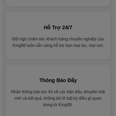
Hỗ Trợ 24/7
Đội ngũ chăm sóc khách hàng chuyên nghiệp của
King88 luôn sẵn sàng hỗ trợ bạn mọi lúc, mọi nơi.
Thông Báo Đẩy
Nhận thông báo tức thì về các trận đấu, khuyến mãi
mới và kết quả, không bỏ lỡ bất kỳ điều gì quan
trọng từ King88.