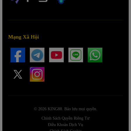
Mạng Xã Hội
©
2026
KING88. Bảo lưu mọi quyền.
Chính Sách Quyền Riêng Tư
Điều Khoản Dịch Vụ