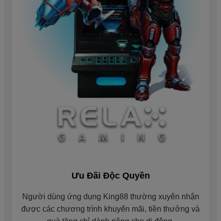
Ưu Đãi Độc Quyền
Người dùng ứng dụng King88 thường xuyên nhận
được các chương trình khuyến mãi, tiền thưởng và