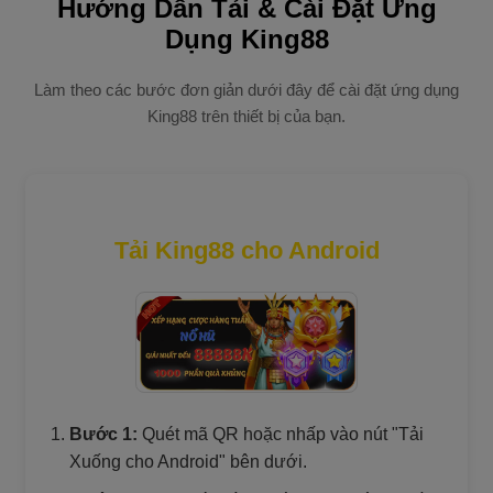
Hướng Dẫn Tải & Cài Đặt Ứng
Dụng King88
Làm theo các bước đơn giản dưới đây để cài đặt ứng dụng
King88 trên thiết bị của bạn.
Tải King88 cho Android
Bước 1:
Quét mã QR hoặc nhấp vào nút "Tải
Xuống cho Android" bên dưới.