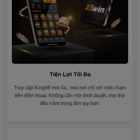
Tiện Lợi Tối Đa
Truy cập King88 mọi lúc, mọi nơi chỉ với một chạm
trên điện thoại. Không cần mở trình duyệt, mọi thứ
đều nằm trong tầm tay bạn.