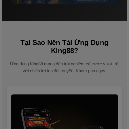
Tại Sao Nên Tải Ứng Dụng
King88?
Ứng dụng King88 mang đến trải nghiệm cá cược vượt trội
với nhiều lợi ích độc quyền. Khám phá ngay!