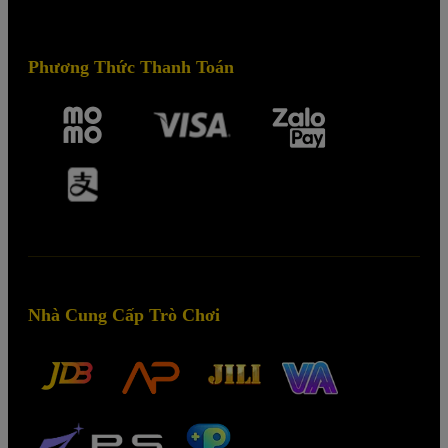
Phương Thức Thanh Toán
Nhà Cung Cấp Trò Chơi