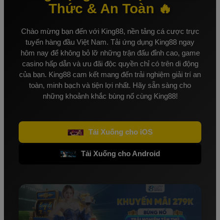
Thức & An Toàn 🔥
Chào mừng bạn đến với King88, nền tảng cá cược trực
tuyến hàng đầu Việt Nam. Tải ứng dụng King88 ngay
hôm nay để không bỏ lỡ những trận đấu đỉnh cao, game
casino hấp dẫn và ưu đãi độc quyền chỉ có trên di động
của bạn. King88 cam kết mang đến trải nghiệm giải trí an
toàn, minh bạch và tiện lợi nhất. Hãy sẵn sàng cho
những khoảnh khắc bùng nổ cùng King88!
Tải Xuống cho iOS
Tải Xuống cho Android