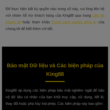
Để thực hiện bất kỳ quyền nào trong số này, vui lòng liên hệ
với nhóm hỗ trợ khách hàng của King88 qua trang
Liên hệ
chúng tôi
hoặc tham khảo
Chính sách quyền riêng tư
của
chúng tôi để biết thêm chi tiết.
Bảo mật Dữ liệu và Các biện pháp của
King88
King88 áp dụng các biện pháp bảo mật nghiêm ngặt để bảo
vệ dữ liệu cá nhân của bạn khỏi truy cập, sử dụng, tiết lộ,
thay đổi hoặc phá hủy trái phép. Các biện pháp này bao gồm: