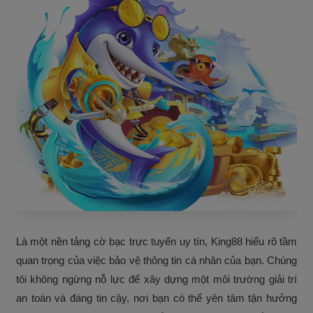
Là một nền tảng cờ bạc trực tuyến uy tín, King88 hiểu rõ tầm
quan trọng của việc bảo vệ thông tin cá nhân của bạn. Chúng
tôi không ngừng nỗ lực để xây dựng một môi trường giải trí
an toàn và đáng tin cậy, nơi bạn có thể yên tâm tận hưởng