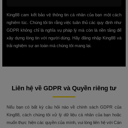
King88 cam kết bảo vệ thông tin cá nhân của bạn một cách
nghiêm túc. Chúng tôi tin rằng việc tuân thủ các quy định như
GDPR không chỉ là nghĩa vụ pháp lý mà còn là nền tảng để
xây dựng lòng tin với người dùng. Hãy đăng nhập King88 và
trải nghiệm sự an toàn mà chúng tôi mang lại.
Liên hệ về GDPR và Quyền riêng tư
Nếu bạn có bất kỳ câu hỏi nào về chính sách GDPR của
King88, cách chúng tôi xử lý dữ liệu cá nhân của bạn hoặc
muốn thực hiện các quyền của mình, vui lòng liên hệ với Cán