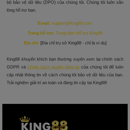
bộ bảo vệ dữ liệu (DPO) của chúng tôi. Chúng tôi luôn sẵn
lòng hỗ trợ bạn.
Email:
support@king88.com
Trang hỗ trợ:
Trung tâm Hỗ trợ King88
Địa chỉ:
[Địa chỉ trụ sở King88 - chỉ là ví dụ]
King88 khuyến khích bạn thường xuyên xem lại chính sách
GDPR và
Chính sách quyền riêng tư
của chúng tôi để luôn
cập nhật thông tin về cách chúng tôi bảo vệ dữ liệu của bạn.
Trải nghiệm giải trí an toàn và đáng tin cậy tại King88!