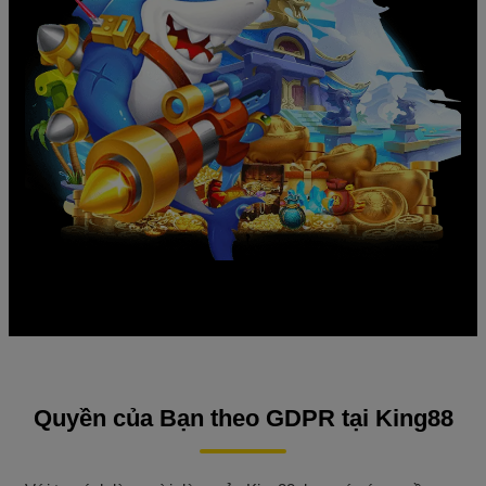
Quyền của Bạn theo GDPR tại King88